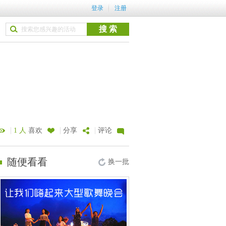
登录
注册
|
|
|
1 人
喜欢
分享
评论
随便看看
换一批