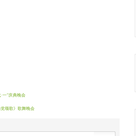
·一”庆典晚会
为党颂歌》歌舞晚会