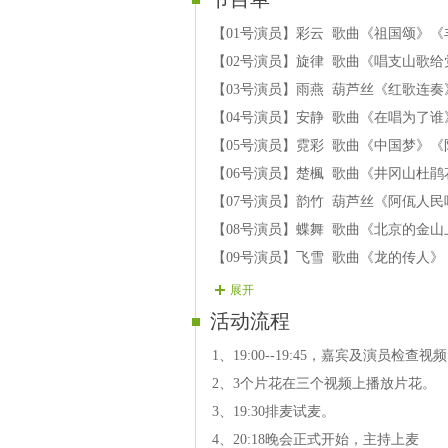
【01号演员】彩云 歌曲《祖国颂》《
【02号演员】旋律 歌曲《唱支山歌
【03号演员】雨燕 葫芦丝《红歌连
【04号演员】安静 歌曲《在唱为了
【05号演员】霓彩 歌曲《中国梦》
【06号演员】楚楓 歌曲《井冈山杜
【07号演员】韵竹 葫芦丝《阿佤人
【08号演员】蝶舞 歌曲《北京的金
【09号演员】飞雪 歌曲《龙的传人
【10号演员】唯爱 歌曲《军中绿花
展开
活动流程
1、19:00--19:45，嘉宾及演员检
2、3个片花在三个视频上播放片花。
3、19:30排麦试麦。
4、20:18晚会正式开始，主持上麦