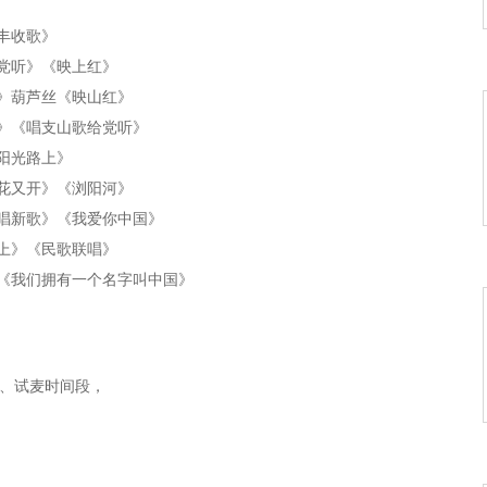
丰收歌》
给党听》《映上红》
奏》葫芦丝《映山红》
谁》《唱支山歌给党听》
《阳光路上》
鹃花又开》《浏阳河》
民唱新歌》《我爱你中国》
山上》《民歌联唱》
》《我们拥有一个名字叫中国》
》《东方之珠》
查视频、试麦时间段，