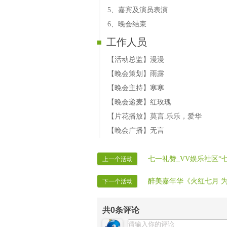
5、嘉宾及演员表演
6、晚会结束
工作人员
【活动总监】漫漫
【晚会策划】雨露
【晚会主持】寒寒
【晚会递麦】红玫瑰
【片花播放】莫言.乐乐，爱华
【晚会广播】无言
七一礼赞_VV娱乐社区“七
上一个活动
醉美嘉年华《火红七月 
下一个活动
共
0
条评论