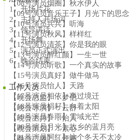
【08号演员烟圈】秋水伊人
1、开场片花
【09号演员音乐王子】月光下的思念
2、主持人开场词
【10号演员兵兵】听海
3、领导讲话
【11号演员秋风】样样红
4、开场舞
【12号演员清茶】你是我的眼
5、演员正式演出
【13号演员醉红颜】一生一世
6、晚会结束
【14号演员听歌】一个真实的故事
【15号演员真好】做牛做马
【16号演员怡人】天路
工作人员
【17号演员相依】事过境迁
【晚会总监】：梦侣
【18号演员梋耔】向着太阳
【晚会导演】：云舒
【19号演员春雨】雪域光芒
【晚会主持】：怡人
【20号演员月光】故乡的蓝月亮
【晚会策划】：素心
【21号演员阿红】这个冬天不太冷
【晚会广播】：煙圈