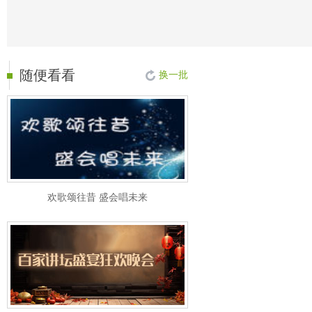
随便看看
换一批
欢歌颂往昔 盛会唱未来