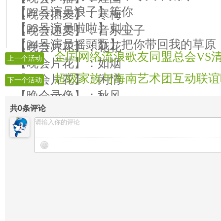
【22号演员浪子】等你
【晚会插麦】：寒梅
【23号演员啦啦】刺心
【晚会递麦】：音乐王子
【24号演员摇頭翫】把你带回我的草原
【晚会片花】：花花
全国网络流浪歌友同盟总会VS
上一个活动
【晚会片花】：如烟
超级家族与海南艺术团互动联谊
【晚会片花】：闲情
下一个活动
【晚会录像】：秋风
共
0
条评论
【晚会迎宾】：全体管理人员