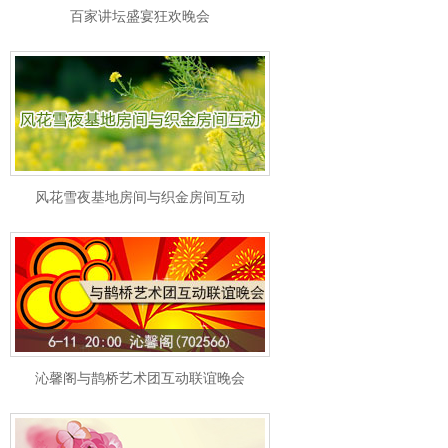
百家讲坛盛宴狂欢晚会
风花雪夜基地房间与织金房间互动
沁馨阁与鹊桥艺术团互动联谊晚会