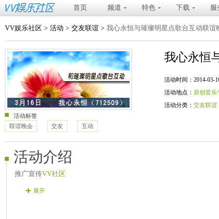
首页
频道
特色
下载
服
VV娱乐社区
>
活动
>
交友联谊
>
我心永恒与璀璨明星点歌台互动联谊
我心永恒
活动时间：2014-03-16 20
活动地点：
原创音乐
活动分类：
交友联谊
活动标签
联谊晚会
交友
互动
活动介绍
推广宣传
VV社区
展开