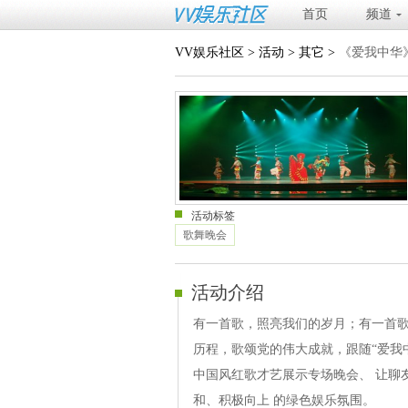
首页
频道
VV娱乐社区
>
活动
>
其它
>
《爱我中华
活动标签
歌舞晚会
活动介绍
有一首歌，照亮我们的岁月；有一首歌
历程，歌颂党的伟大成就，跟随“爱我
中国风红歌才艺展示专场晚会、 让聊
和、积极向上 的绿色娱乐氛围。