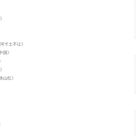
旗》
山河寸土不让》
你中国》
》
缨》
唱映山红》
》
起不落的太阳》
妈妈放心吧》
麦