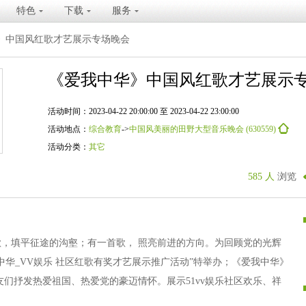
特色
下载
服务
》中国风红歌才艺展示专场晚会
《爱我中华》中国风红歌才艺展示
活动时间：2023-04-22 20:00:00 至 2023-04-22 23:00:00
活动地点：
综合教育
->
中国风美丽的田野大型音乐晚会 (630559)
活动分类：
其它
585 人
浏览
，填平征途的沟壑；有一首歌， 照亮前进的方向。为回顾党的光辉
中华_VV娱乐 社区红歌有奖才艺展示推广活动”特举办；《爱我中华》
友们抒发热爱祖国、热爱党的豪迈情怀。展示51vv娱乐社区欢乐、祥