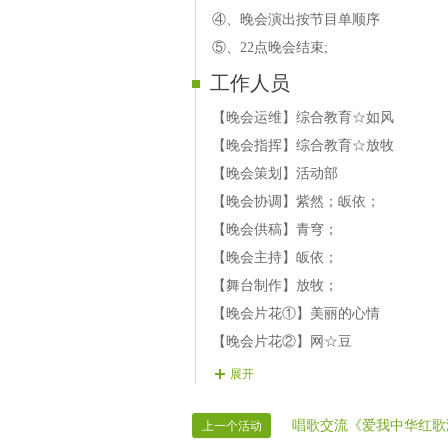
【14号演员】 鸿运 歌曲 《洪湖水浪
④、晚会演出按节目单顺序
【15号演员】 吉雅 歌曲 《母亲是中
⑤、22点晚会结束;
【16号演员】 格格 歌曲 《祝福祖国》
工作人员
【17号演员】 笑梅 歌曲 《国家好》
【18号演员】 东北范 歌曲 《中国人》
【晚会运维】综合教育☆如风
【19号演员】 皈依 配乐朗诵《腾飞吧
【晚会指挥】综合教育☆放牧
【20号演员】 杏儿 歌曲 《江山无限》
【晚会策划】活动部
【21号演员】 文洁 歌曲 《我和我的
【晚会协调】紫然；皈依；
【结束曲】 嫣然 歌曲 《我爱你中国》
【晚会供稿】青穹；
【晚会主持】皈依；
【舞台制作】放牧；
【晚会片花①】美丽的心情
【晚会片花②】网☆豆
【晚会片花③】石头剪刀布
展开
【备用片花】笨笨の熊
【晚会广播】天★涯
唱歌交流《爱我中华红歌
上一个活动