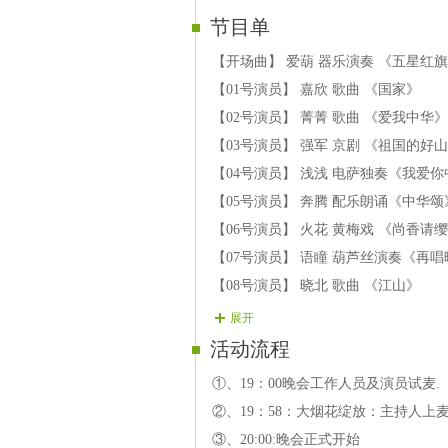
节目单
【开场曲】 爱葫 器乐演奏 《五星红
【01号演员】 嘉欣 歌曲 《国家》
【02号演员】 菁菁 歌曲 《爱我中华》
【03号演员】 强军 京剧 《祖国的好
【04号演员】 浅浅 电萨独奏《我爱
【05号演员】 奔腾 配乐朗诵《中华颂
【06号演员】 火花 黄梅戏 《尚香请
【07号演员】 语瞳 葫芦丝演奏《再
【08号演员】 晓北 歌曲 《江山》
【09号演员】 九天 歌曲 《美丽中国》
展开
【10号演员】 珍爱 配乐朗诵《歌颂党
活动流程
【11号演员】 虹虹 歌曲 《草原上升
①、19：00晚会工作人员及演员试麦.
【12号演员】 魔音 原创歌曲《祖国
②、19：58：大烟花绽放：主持人上
【13号演员】 冷漠 歌曲 《浏阳河》
③、20:00:晚会正式开始