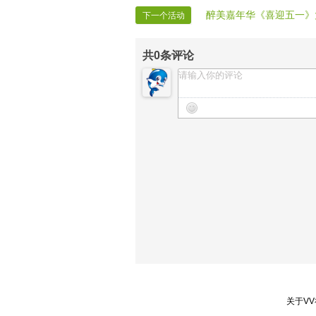
【晚会麦序】静观朝静
醉美嘉年华《喜迎五一》
下一个活动
【晚会递麦】放牧
【晚会迎宾】房间全体管理
共
0
条评论
关于V