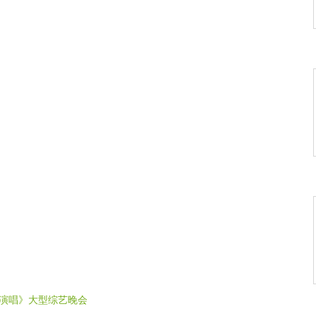
打浪》
华》
--我的祖国》
祖国》
演唱》大型综艺晚会