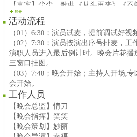
【嘉宾】尘尘 歌曲《从头再来》《不
展开
【嘉宾】海河 歌曲《喊黄河》
活动流程
【嘉宾】随风 歌曲《为了下一次相遇
（01）6:30；演员试麦，提前调试好
【嘉宾】寒青 歌曲《爱的路上千万里
（02）7:30；演员按演出序号排麦，
演职人员进入最后倒计时。晚会片花播
三窗口挂图。
（03）7:48；晚会开始；主持人开场
会开始。
工作人员
【晚会总监】情刀
【晚会指挥】笑笑
【晚会策划】妙丽
【晚会导演】幸福