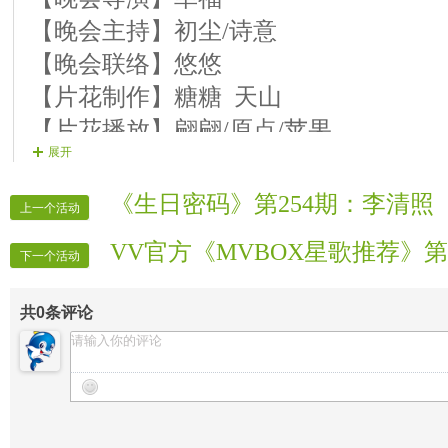
【晚会主持】初尘/诗意
【晚会联络】悠悠
【片花制作】糖糖 天山
【片花播放】翩翩/原点/苹果
展开
【晚会广播】冰玉
【晚会护麦】随风
《生日密码》第254期：李清照
上一个活动
【晚会递麦】开心
VV官方《MVBOX星歌推荐》第
【晚会迎宾】房间全体管理
下一个活动
【晚会录像】官方录象部
共
0
条评论
【晚会报道】官方记者部