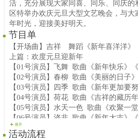
活，充分展现大家同喜、同乐、同庆的
区特举办欢庆元旦大型文艺晚会，与大
年时光，迎接美好明天。
节目单
【开场曲】吉祥 舞蹈《新年喜洋洋》
上篇：欢度元旦迎新年
【01号演员】飞舞 歌曲《新年快乐》
【02号演员】春柳 歌曲《美丽的日子
【03号演员】四季 歌曲《新年更加要
【04号演员】荷花 歌曲《吉祥的藏历
【05号演员】水天一色 歌曲《欢聚一
【06号演员】涤非 歌曲《新年大吉》
展开
下篇：辞旧迎新创佳绩
活动流程
【07号演员】燕妮 电吹管《云中月圆