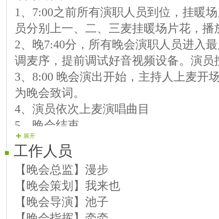
1、7:00之前所有演职人员到位，挂暖
【08号演员】蓝天 歌曲《有你陪我》
员分别上一、二、三麦挂暖场片花，播
【09号演员】格桑花 歌曲《伞下有你
2、晚7:40分，所有晚会演职人员进入
【10号演员】大猫 歌曲《原乡人》《
调麦序，提前调试好音视频设备。演员
【11号演员】雅瑩 歌曲《如水年华》
3、8:00 晚会演出开始，主持人上麦
【12号演员】情圣 歌曲《风雨无阻》
为晚会致词。
【结束舞】玉米 舞蹈《今夜无眠》
4、演员依次上麦演唱曲目
5、晚会结束
展开
工作人员
【晚会总监】漫步
【晚会策划】我来也
【晚会导演】池子
【晚会指挥】牵牵