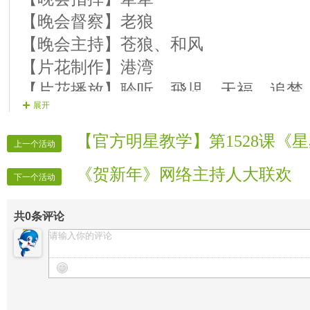
【晚会督察】老狼
【晚会主持】苍狼、和风
【片花制作】港湾
【片花播放】聆听、飛児、天福、追梦
展开
【晚会广播】轩辕
【晚会递麦】我来也
【官方明星教学】第1528课《
上一个活动
【晚会迎宾】房间全体管理
《贺新年》网络主持人大联欢
【晚会录像】VV时报记者
下一个活动
【晚会报道】VV时报录像
共
0
条评论