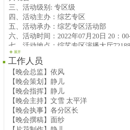
三、活动级别: 专区级
【10演员】水薇 歌曲 《妻子》
四、活动主办：综艺专区
【11演员】巴扎嘿 歌曲 《我爱蓝
五、活动承办：综艺专区活动部
【12演员】梅花 歌曲 《军队百姓
六、活动时间：2022年07月20日 20：00-
第三篇章：军民鱼水情
七、活动地点：综艺专区演播大厅72188
【13演员】通财 歌曲 《唰啦啦下
展开
八、活动流程：按照活动会议确定，严
【14演员】乐声 歌曲 《军营飞来
工作人员
会进程。
【15演员】太平洋 歌曲 《军港
【晚会总监】依风
【16演员】梦葫 葫芦丝《我是一
【晚会策划】静儿
【17演员】四歌 歌曲 《告别军
【晚会指挥】静儿
【18演员】清秋 歌曲 《启航
【晚会主持】文雪 太平洋
第四篇章：祖国和平鸽
【晚会执事】各分区长
【19演员】快乐歌唱 歌曲 《给家捎
【晚会撰稿】面纱
【20演员】莺歌 歌曲 《潇洒女
【片花制作】静儿