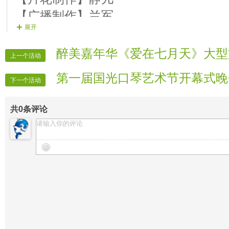
【21演员】春风 歌曲 《边关好
【广播制作】兰军
【22演员】蓝天白云 歌曲 《小白羊
展开
【晚会广播】香香
【23演员】希望 歌曲 《兵妹妹
【晚会排麦】静儿 面纱
醉美嘉年华《爱在七月天》大型
【24演员】边关 歌曲 《向往》
上一个活动
【片花播放】梦嫣 冰凌 梦娜 清咖 芭蕾
【25演员】墨姬 歌曲 《中国字
第一届国光口琴艺术节开幕式晚
【晚会联络】各分区
下一个活动
【晚会迎宾】全体管理
共
0
条评论
【活动宣传】时报记者