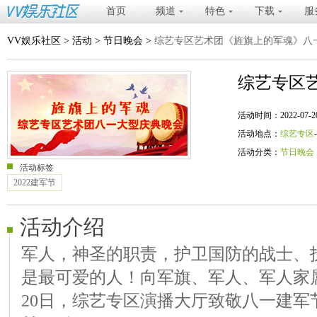
首页
频道
特色
下载
服
VV娱乐社区
>
活动
>
节日晚会
>
综艺专区艺术团《旌旗上的军魂》八
综艺专区
活动时间：2022-07-20 20
活动地点：
综艺专区
活动分类：
节日晚会
活动标签
2022建军节
活动介绍
军人，神圣的职责，护卫国防的战士、
是最可爱的人！向军旗、军人、军人家
20日，综艺专区演播大厅致敬八一建军