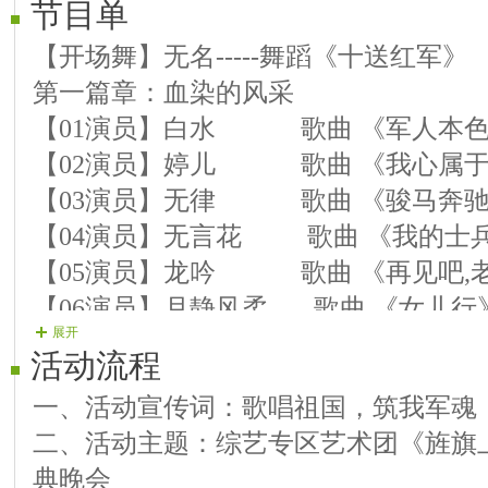
节目单
【开场舞】无名-----舞蹈《十送红军》
第一篇章：血染的风采
【01演员】白水 歌曲 《军人本
【02演员】婷儿 歌曲 《我心属
【03演员】无律 歌曲 《骏马奔驰
【04演员】无言花 歌曲 《我的士
【05演员】龙吟 歌曲 《再见吧,
【06演员】月静风柔 歌曲 《女儿行
展开
第二篇章：最可爱的人
活动流程
【07演员】歌唱 歌曲 《我来到
一、活动宣传词：歌唱祖国，筑我军魂
【08演员】芯艺 现代样板戏 《学你
二、活动主题：综艺专区艺术团《旌旗
连麦【08演员】芯艺①【08演员】星星
典晚会
【09演员】远方 歌曲 《战友一