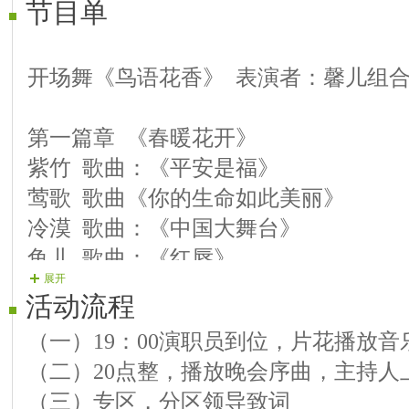
节目单
开场舞《鸟语花香》 表演者：馨儿组
第一篇章 《春暖花开》
紫竹 歌曲：《平安是福》
莺歌 歌曲《你的生命如此美丽》
冷漠 歌曲：《中国大舞台》
鱼儿 歌曲：《红唇》
展开
楓韵 歌曲《故乡的云》
活动流程
惜缘 歌曲：《一首想家的歌》
（一）19：00演职员到位，片花播放音
瓶子 歌曲：《春风十万里》
（二）20点整，播放晚会序曲，主持人
（三）专区，分区领导致词
第二篇章 《鸟语花香》