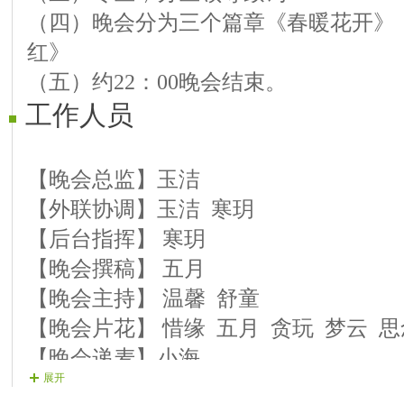
（四）晚会分为三个篇章《春暖花开》
贪玩 歌曲：《你是风来我是雨》
红》
小路 歌曲：《爱在天地间》
（五）约22：00晚会结束。
格桑花 葫芦丝独奏：《草原美》
工作人员
星光 歌曲：《思念再苦也说甜》
思念 歌曲：《恋人心》
寒玥 歌曲：《老地方的雨》
【晚会总监】玉洁
周哥 歌曲：《九妹》
【外联协调】玉洁 寒玥
【后台指挥】 寒玥
第三篇章 《万紫千红》
【晚会撰稿】 五月
丽丽 歌曲：《孝敬爹和妈》
【晚会主持】 温馨 舒童
丁香 歌曲：《树梢上的芭蕾》
【晚会片花】 惜缘 五月 贪玩 梦云 思
抽闲 歌曲：《醉在女儿国》
【晚会递麦】小海
展开
艾叶 歌曲：《草原夜色美》
【晚会广播】 无语