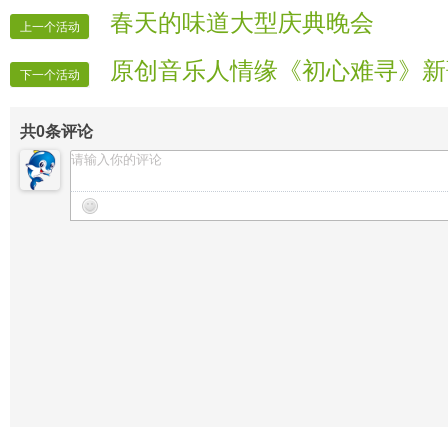
舞步 歌曲：《爱情十八拍》
【广播录像】 啸林
春天的味道大型庆典晚会
上一个活动
冷酷 歌曲：《牧野情歌》
【晚会制作】 五月
原创音乐人情缘《初心难寻》新
太阳 歌曲：《一辈子的好兄弟》
【晚会迎宾】 全体管理
下一个活动
结束舞：乐儿组合：《祝福生日快乐》
共
0
条评论