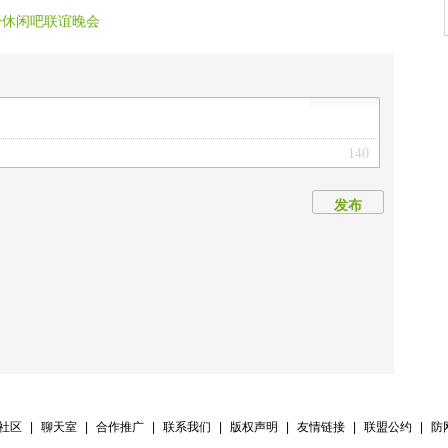
身休闲吧联谊晚会
140
发布
V社区
|
聊天室
|
合作推广
|
联系我们
|
版权声明
|
友情链接
|
联盟公约
|
防