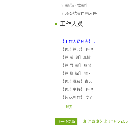
5. 演员正式演出
6. 晚会结束自由麦序
工作人员
【工作人员列表】：
【晚会总监】
严冬
【总
策
划】真情
【总
导
演】 微笑
【总
指
挥】 祥云
【晚会撰稿】青云
【晚会主持】 严冬
【片花制作】 文而
【晚会片花】以笑
展开
【晚会递麦】
王宫室主
【晚会迎宾】
相约奇缘艺术团“月之恋
全体管理
上一个活动