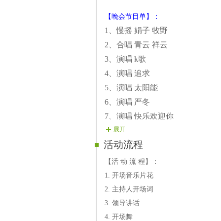
【晚会节目单】：
1、慢摇 娟子 牧野
2
、合唱
青云
祥云
3
、演唱
k
歌
4
、演唱
追求
5
、演唱
太阳能
6
、演唱
严冬
7
、演唱
快乐欢迎你
展开
8
、歌伴舞
宝儿
微笑
活动流程
9
、演唱
网情
10
、演唱
妮子
【活 动 流 程】：
1. 开场音乐片花
2. 主持人开场词
3. 领导讲话
4. 开场舞