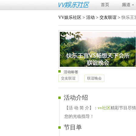
首页
频道
VV娱乐社区
>
活动
>
交友联谊
>
快乐王
活动标签
交友联谊
联谊晚会
活动介绍
【活 动 简 介】：
vv社区
精彩节目尽情
您的光临指导！
节目单