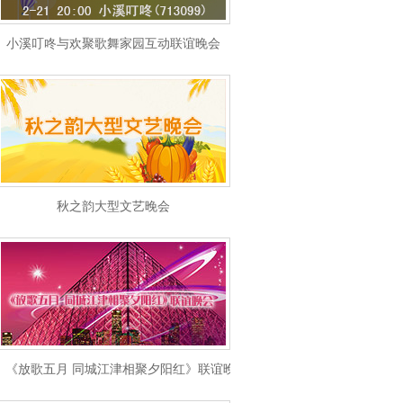
小溪叮咚与欢聚歌舞家园互动联谊晚会
秋之韵大型文艺晚会
《放歌五月 同城江津相聚夕阳红》联谊晚会