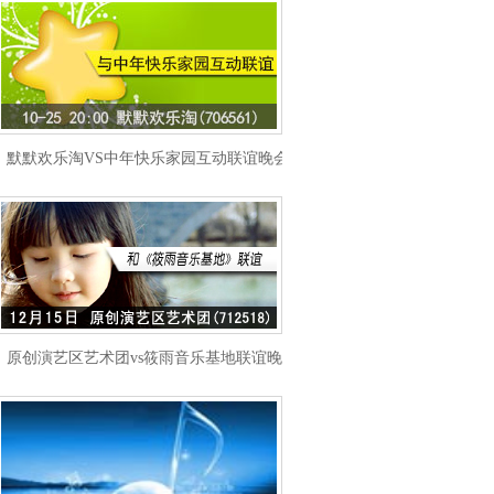
默默欢乐淘VS中年快乐家园互动联谊晚会
原创演艺区艺术团vs筱雨音乐基地联谊晚会