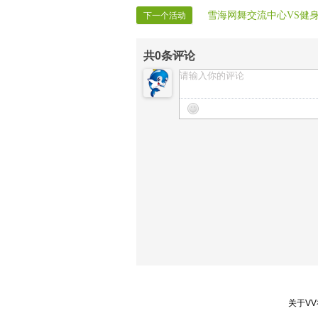
【晚会秩序】子弹
雪海网舞交流中心VS健
下一个活动
共
0
条评论
关于V