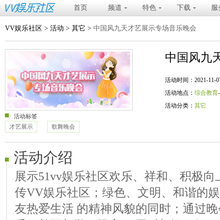
首页
频道
特色
下载
服
VV娱乐社区
>
活动
>
其它
>
中国风九天才艺展示专场音乐晚会
中国风九
活动时间：2021-11-07 20
活动地点：
综合教育
活动分类：
其它
活动标签
才艺展示
歌舞晚会
活动介绍
展示51vv娱乐社区欢乐、祥和、积极向
传VV娱乐社区；绿色、文明、和谐的
友热爱生活 的精神风貌的同时；通过