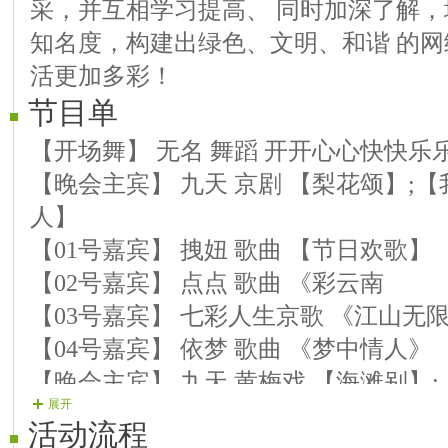
采，并互相学习提高、 同时加深了解
知名度，构建出绿色、文明、和谐 的
活更加多彩！
节目单
【开场舞】 无名 舞蹈 开开心心快快乐
【晚会主宾】 九天 京剧 【梨花颂】;
人】
【01号嘉宾】 拽妞 歌曲 【节日欢歌】
【02号嘉宾】 点点 歌曲 《彩云南
【03号嘉宾】 七彩人生京歌 《江山无
【04号嘉宾】 依梦 歌曲 《梦中情人》
【晚会主宾】 九天 黄梅戏 【海滩别】
展开
【05号嘉宾】 踏雪 配乐朗诵 《老腔》
活动流程
【06号嘉宾】 爱葫 葫芦丝 《青藏女孩