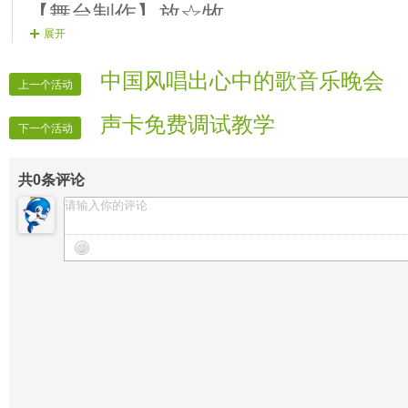
【舞台制作】放☆牧
展开
【晚会主持】皈☆依；
【晚会片花①】美丽的心情
中国风唱出心中的歌音乐晚会
上一个活动
【晚会片花②】网☆豆
声卡免费调试教学
【晚会片花③】石头剪刀布
下一个活动
【备用片花】笨笨の熊
共
0
条评论
【晚会广播】天★涯
【晚会麦序】相依
【晚会递麦】放牧
【晚会迎宾】房间全体管理