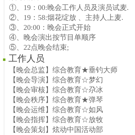
①、19：00:晚会工作人员及演员试麦.
【07号嘉宾】 莺歌 歌曲 下马酒之歌
②、19：58:烟花绽放 、主持人上麦.
【08号嘉宾】 彩虹雨 歌曲 《永远是朋
③、20:00：晚会正式开始
【晚会主宾】 九天 越剧 【新房之中冷
④、晚会演出按节目单顺序
【09号嘉宾】 燕妮 电吹管 《秋恋》
⑤、22点晚会结束;
【10号嘉宾】 米莱 歌曲 一生回味一面
工作人员
【11号嘉宾】 格桑花 葫芦丝 我的根在
【12号嘉宾】 皈依 歌曲 我的祝福记得
【晚会总监】综合教育★垂钓大师
【晚会主宾】 九天 歌曲 【女人花】;
【晚会导演】综合教育☆梦幻
【结束舞】 无名 舞蹈 越来越好
【晚会审核】综合教育☆尕冰
【晚会秩序】综合教育★弹琴
【晚会运维】综合教育☆如风
【晚会指挥】综合教育☆放牧
【晚会策划】炫动中国活动部