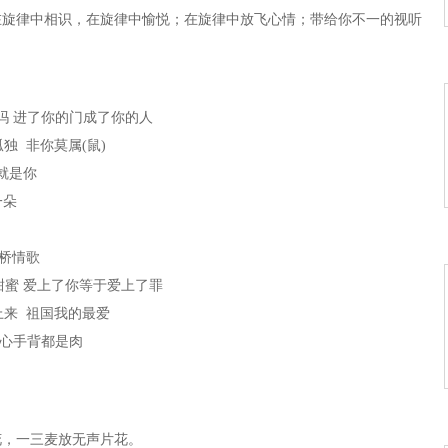
在旋律中相识，在旋律中愉悦；在旋律中放飞心情；带给你不一的视听
好吗 进了你的门成了你的人
独 非你莫属(鼠)
人就是你
一朵
花桥情歌
也甜蜜 爱上了你等于爱上了罪
上来 祖国我的最爱
手心手背都是肉
生愿做一朵莲
的神魂颠倒 手心手背都是肉
花，一三麦放无声片花。