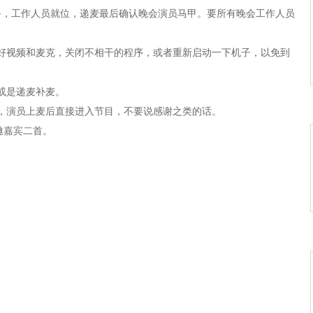
准备，工作人员就位，递麦最后确认晚会演员马甲。要所有晚会工作人员
好视频和麦克，关闭不相干的程序，或者重新启动一下机子，以免到
或是递麦补麦。
，演员上麦后直接进入节目，不要说感谢之类的话。
邀嘉宾二首。
。