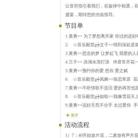
让音符指引着我们，在旋律中相遇，
盛宴，期待您的光临指导。
节目单
1.黄勇== 为了梦想离开家 你过的还
2.ゞ☆音乐殿堂g╪文子==情到深处是孤
3.黄勇==思念的梦 让梦起飞 我爱的
4.兰子== 洪湖水浪打浪 伴君常开花
5.黄勇==预约你的爱 想你 爱之赋
6.ゞ☆音乐殿堂g╪凤舞==留恋草原 
7.黄勇==不听情歌不流泪 爱的再苦
8.ゞ☆音乐殿堂g╪如歌==我像雪花天
9.黄勇==说好天亮不分手 太过爱你 
10.ゞ☆音乐殿堂g╪祥龙==读你 来
展开
11.雅旭== 错爱 你是我心里最爱的人
活动流程
12.黄勇==我的爱情没有修成正果 爱
1）7：40开始放片花，二麦放有声片