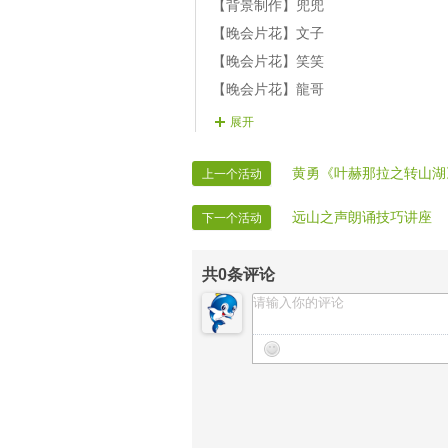
【背景制作】兜兜
【晚会片花】文子
【晚会片花】笑笑
【晚会片花】龍哥
【晚会片花】祥龙
展开
【贺词广播】無語問天
黄勇《叶赫那拉之转山湖
上一个活动
远山之声朗诵技巧讲座
下一个活动
共
0
条评论