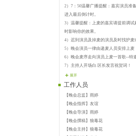
2）7：50温馨广播提醒：嘉宾演员
进入最后倒计时。
3）温馨提醒：上麦的嘉宾请提前调试
时影响你的效果。
4）迟到演员及掉麦的演员及时找护麦
5）晚会演员一律由递麦人员安排上麦
6）晚会麦序走向演员上麦一首歌--特
7）主持人开场白.区长发言祝贺词！
8）开场舞。
展开
9）主持人晚会结束，主办方 领导答谢
工作人员
【晚会总监】雨婷
【晚会指挥】友谊
【晚会导演】雨婷
【晚会撰稿】狼毒花
【晚会主持】狼毒花