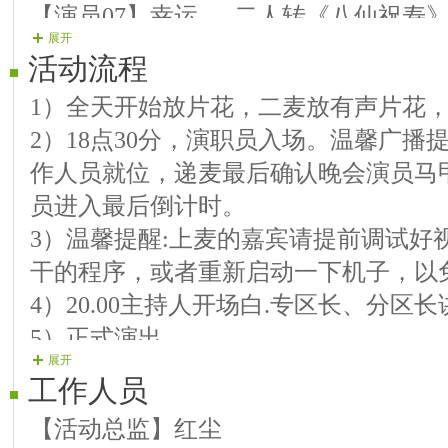
【演员07】幸运 二人转《八仙祝寿
展开
【演员08】七彩人生 歌曲《幸福山歌
活动流程
【演员09】四季 歌曲《来跳舞》《
1）全天开始放片花，二麦放有声片花
【演员10】诗意 歌曲《好日子》《
2）18点30分，演职员入场。温馨广播
结 束 舞乔安娜 舞蹈《花喜人来》
作人员就位，递麦最后确认晚会演员马
员进入最后倒计时。
3）温馨提醒:上麦的嘉宾请提前调试好
干的程序，或者重新启动一下机子，以
4）20.00主持人开场白.专区长、分区
5）正式演出
展开
6）主持人晚会结束.主办方 领导答谢
工作人员
【活动总监】红尘