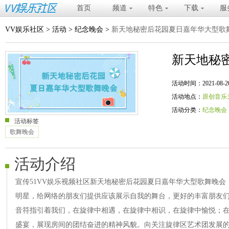
首页
频道
特色
下载
服
VV娱乐社区
>
活动
>
纪念晚会
>
新天地秘密后花园夏日嘉年华大型歌
新天地秘
活动时间：2021-08-20 20
活动地点：
原创音乐
活动分类：
纪念晚会
活动标签
歌舞晚会
活动介绍
宣传51VV娱乐视频社区新天地秘密后花园夏日嘉年华大型歌舞晚
明星，给网络的朋友们提供应该展示自我的舞台，更好的丰富朋友
音符指引着我们，在旋律中相遇，在旋律中相识，在旋律中愉悦；
盛宴，展现房间的团结奋进的精神风貌。向关注旋律区艺术团发展