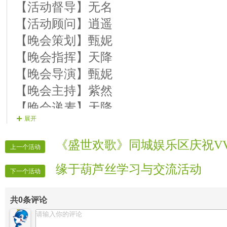
【活动督导】无名
【活动顾问】逍遥
【晚会策划】甄妮
【晚会指挥】天降
【晚会导演】甄妮
【晚会主持】紫然
【晚会递麦】天降
展开
【贺词广播】风云
【片花制作】红尘
《盛世欢歌》同城娱乐区庆祝VV
上一个活动
【晚会片花】片花组 静静 怡怡 蓝訫
缘于葫芦丝学习与交流活动
【晚会迎宾】全体管理
下一个活动
【时报记者】VV时报记者
共
0
条评论
【时报录像】VV时报录像