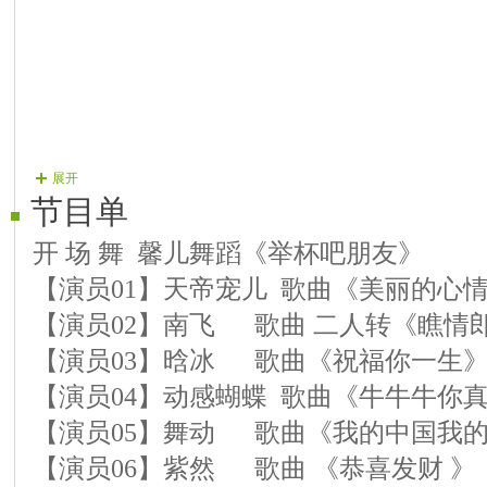
展开
节目单
开 场 舞 馨儿舞蹈《举杯吧朋友》
【演员01】天帝宠儿 歌曲《美丽的心
【演员02】南飞 歌曲 二人转《瞧情
【演员03】晗冰 歌曲《祝福你一生
【演员04】动感蝴蝶 歌曲《牛牛牛你
【演员05】舞动 歌曲《我的中国我
【演员06】紫然 歌曲 《恭喜发财 》