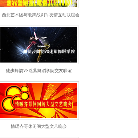
西北艺术团与歌舞战剑军友情互动联谊会
徒步舞韵VS迷紫舞蹈学院交友联谊
情暖齐哥休闲阁大型文艺晚会