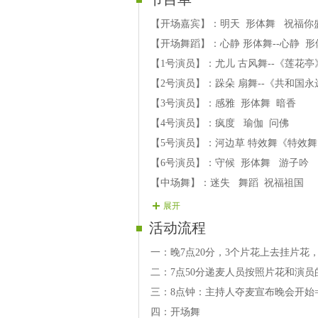
【开场嘉宾】：明天 形体舞 祝福你
【开场舞蹈】：心静 形体舞--心静 
【1号演员】：尤儿 古风舞--《莲花亭
【2号演员】：跺朵 扇舞--《共和国
【3号演员】：感雅 形体舞 暗香
【4号演员】：疯度 瑜伽 问佛
【5号演员】：河边草 特效舞《特效舞
【6号演员】：守候 形体舞 游子吟
【中场舞】：迷失 舞蹈 祝福祖国
【7号演员】：感晔 柔姿舞 十里浆
展开
【8号演员】：雪儿 电子琴独奏--《
活动流程
【9号演员】：飘飘 朗月 萱儿组合
一：晚7点20分，3个片花上去挂片
【10号演员】：浪子 酷摇--《千年之约
二：7点50分递麦人员按照片花和演
【11号演员】：静儿 形意舞--《梦中
三：8点钟：主持人夺麦宣布晚会开始=
【12号演员】：妮◇妮 形体舞 灯火
四：开场舞