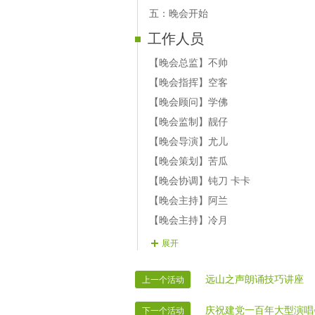
【13号演员】：曼妙 舞蹈--《心中的
五：晚会开始
【14号演员】：芳儿 自由舞--《风剪西
工作人员
【15号演员】：无题 古筝舞 --《 高山
【16号演员】：楽児 现代舞--《炫舞
【晚会总监】不帅
结束舞-- --- ：澸潇 形体舞 我的楼兰
【晚会指挥】空客
【晚会顾问】学佛
【晚会监制】靓仔
【晚会导演】尤儿
【晚会策划】苦瓜
【晚会协调】钝刀 卡卡
【晚会主持】阿兰
【晚会主持】冷月
【晚会接待】湘湘 无题 枼子 悦儿 伊
展开
【晚会秩序】海边牛 蹦抖 逆流
【片花制作】蓝
远山之声朗诵技巧讲座
上一个活动
【晚会广播】火狐
庆祝建党一百年大型演唱
下一个活动