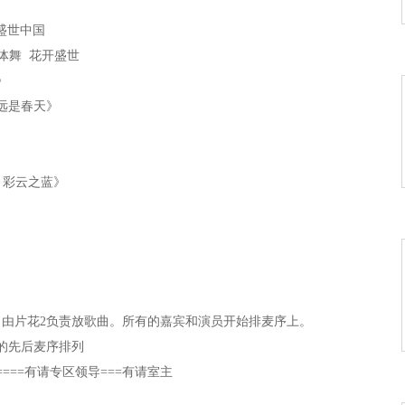
盛世中国
形体舞 花开盛世
》
永远是春天》
 彩云之蓝》
生
党啊亲爱的妈妈》
 慢摇 莲花亭
花，由片花2负责放歌曲。所有的嘉宾和演员开始排麦序上。
 》
员的先后麦序排列
的新娘》
===有请专区领导===有请室主
里的中国