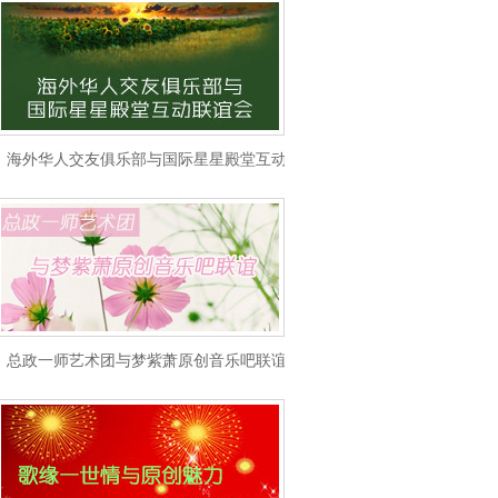
海外华人交友俱乐部与国际星星殿堂互动联谊会
总政一师艺术团与梦紫萧原创音乐吧联谊