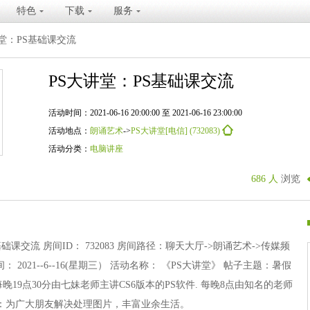
特色
下载
服务
讲堂：PS基础课交流
PS大讲堂：PS基础课交流
活动时间：2021-06-16 20:00:00 至 2021-06-16 23:00:00
活动地点：
朗诵艺术
->
PS大讲堂[电信] (732083)
活动分类：
电脑讲座
686 人
浏览
础课交流 房间ID： 732083 房间路径：聊天大厅->朗诵艺术->传媒频
间： 2021--6--16(星期三） 活动名称： 《PS大讲堂》 帖子主题：暑假
晚19点30分由七妹老师主讲CS6版本的PS软件. 每晚8点由知名的老师
词：为广大朋友解决处理图片，丰富业余生活。