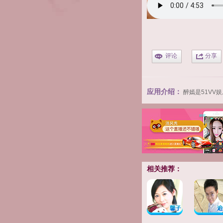
评论
分享
应用介绍：
醉嫣
是
51VV
相关推荐：