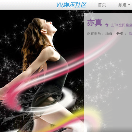
首页
频道
亦真
去TA空间坐
正在播放：
瑜伽
分类：