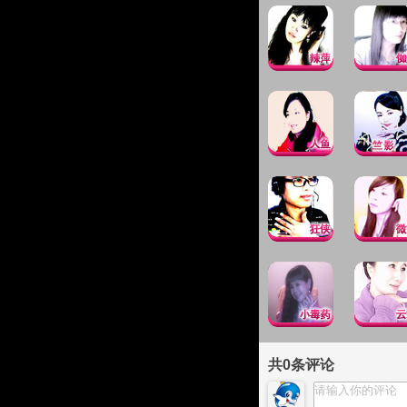
共
0
条评论