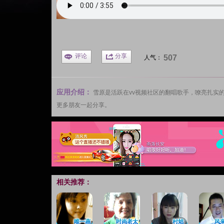
评论
分享
507
人气：
应用介绍：
雪原
是活跃在vv
视频社区
的翻唱歌手，嘹亮扎实
更多朋友一起分享。
相关推荐：