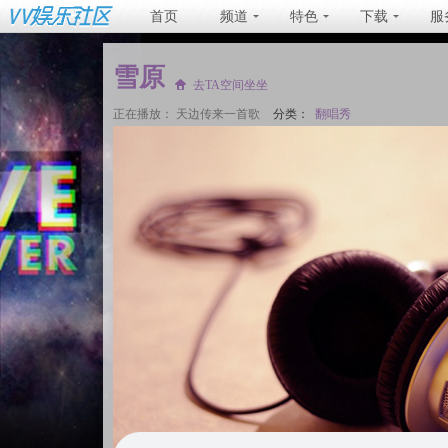
首页
频道
特色
下载
服
雪原
去TA空间坐坐
正在播放：
天边传来一首歌
分类：
翻唱秀