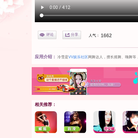
评论
分享
1662
人气：
应用介绍：
冷雪是
VV娱乐社区
网舞达人，擅长摇舞、嗨舞等
相关推荐：