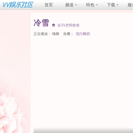
首页
频道
特色
下载
服
冷雪
去TA空间坐坐
正在播放：
嗨舞
分类：
流行舞蹈