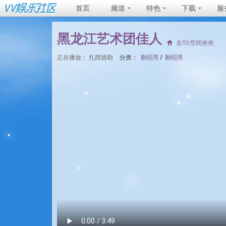
首页
频道
特色
下载
服
黑龙江艺术团佳人
去TA空间坐坐
正在播放：
扎西德勒
分类：
翻唱秀
/
翻唱秀