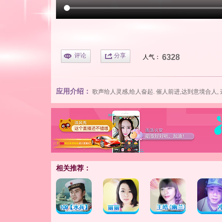
评论
分享
6328
人气：
应用介绍：
歌声给人灵感,给人奋起. 催人前进,达到意境合人,
相关推荐：