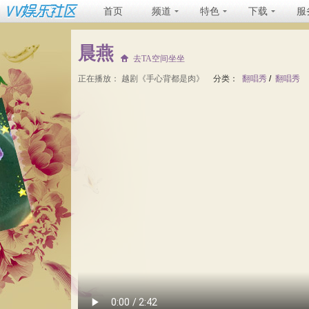
首页
频道
特色
下载
服
晨燕
去TA空间坐坐
正在播放：
越剧《手心背都是肉》
分类：
翻唱秀
/
翻唱秀