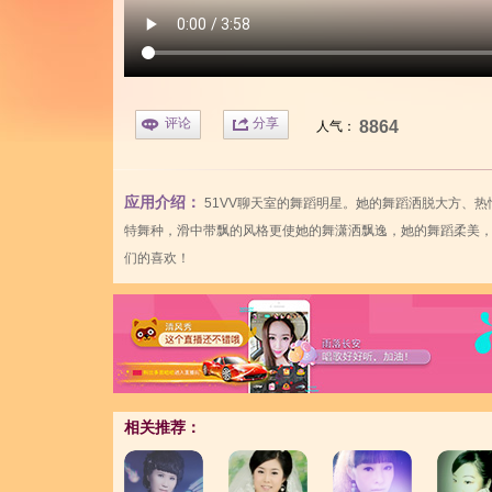
评论
分享
8864
人气：
应用介绍：
51VV聊天室
的舞蹈明星。她的舞蹈洒脱大方、热
特舞种，滑
中带飘的风格更使她的舞潇洒飘逸，她的舞蹈柔
美
们的喜欢！
相关推荐：