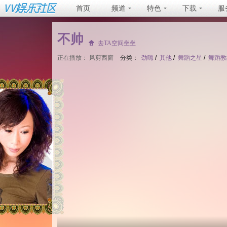
首页
频道
特色
下载
服
不帅
去TA空间坐坐
正在播放：
风剪西窗
分类：
劲嗨
/
其他
/
舞蹈之星
/
舞蹈教