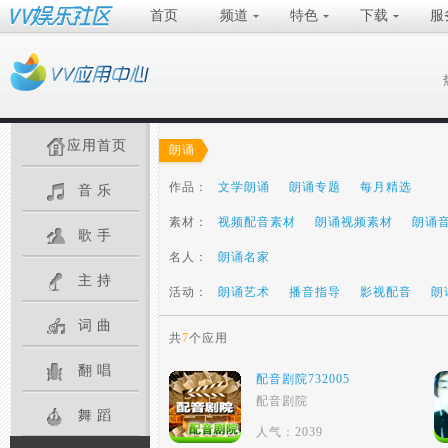
首页
频道
特色
下载
服
应用首页
朗诵
作品：
文学朗诵
朗诵专题
每月精选
音乐
素材：
视频配音素材
朗诵视频素材
朗诵
歌手
名人：
朗诵名家
主持
活动：
朗诵艺术
播音指导
影视配音
朗
词曲
共
7
个应用
翻唱
配音剧院732005
配音剧院
舞蹈
人气：2039