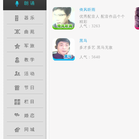
朗诵
倚风听雨
优秀配音人 配音作品个个
器乐
精彩
人气：3263
曲苑
黑马
军旅
多才多艺 黑马无敌
人气：5640
教学
活动
节日
栏目
婚恋
同城