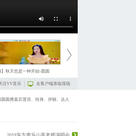
诵】秋天也是一种开始-圆圆
【演奏】老地方的雨-莲语
关注VV音乐
去客户端亲临现场
主播圆圆携嘉宾莲语、转身、伊丽、达人
2019东方声乐山茶老师演唱会