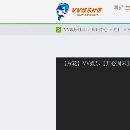
导航
VV娱乐社区
>
应用中心
>
栏目
>
【片花】VV娱乐【开心周末】