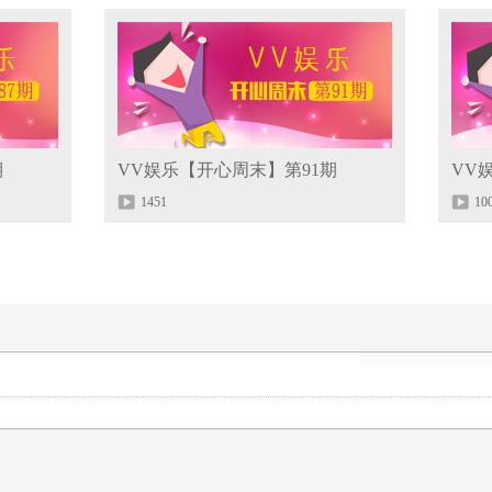
期
VV娱乐【开心周末】第91期
VV
1451
10