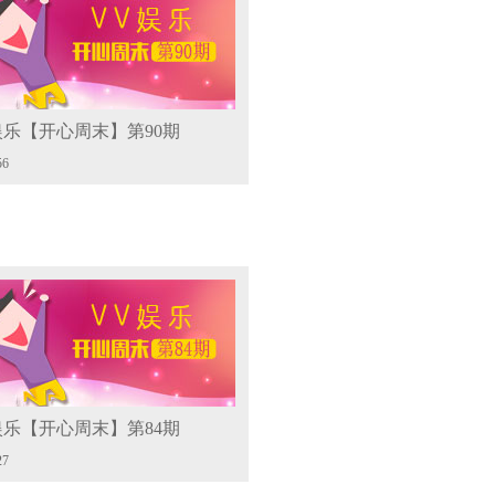
娱乐【开心周末】第90期
56
娱乐【开心周末】第84期
27