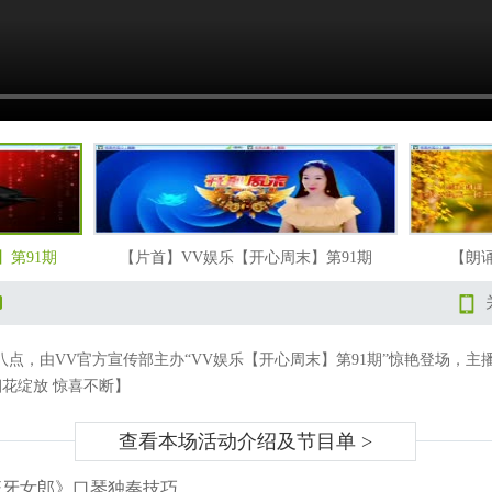
】第91期
【片首】VV娱乐【开心周末】第91期
【朗
八点，由VV官方宣传部主办“VV娱乐【开心周末】第91期”惊艳登场，
花绽放 惊喜不断】
查看本场活动介绍及节目单
>
班牙女郎》口琴独奏技巧