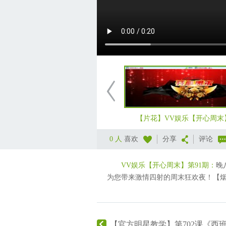
【片花】VV娱乐【开心周末
0 人
喜欢
分享
评论
VV娱乐【开心周末】第91期：
晚
为您带来激情四射的周末狂欢夜！【烟
【官方明星教学】第702课《西