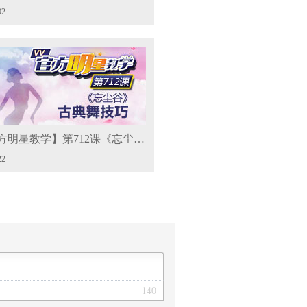
02
【官方明星教学】第712课《忘尘谷》古典舞技巧
22
140