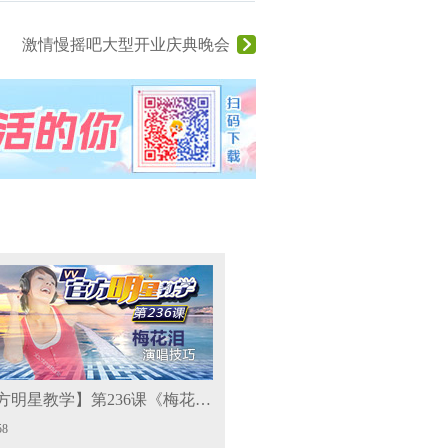
激情慢摇吧大型开业庆典晚会
【官方明星教学】第236课《梅花泪》演唱技巧
58