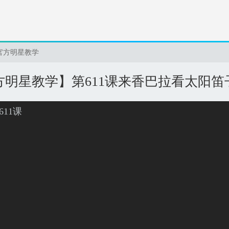
官方明星教学
方明星教学】第611课来香巴拉看太阳笛
11课