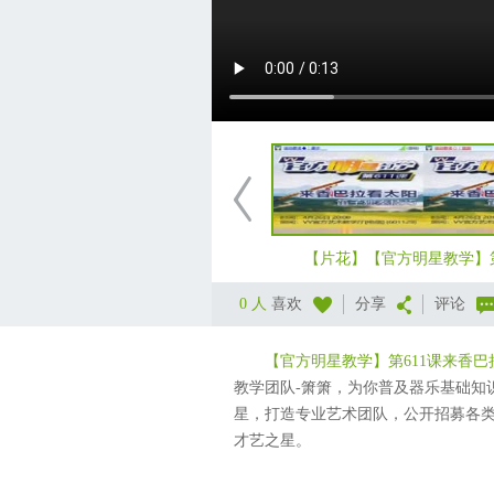
【片花】【官方明星教学】第
0 人
喜欢
分享
评论
【官方明星教学】第611课来香
教学团队-箫箫，为你普及器乐基础知
星，打造专业艺术团队，公开招募各类
才艺之星。