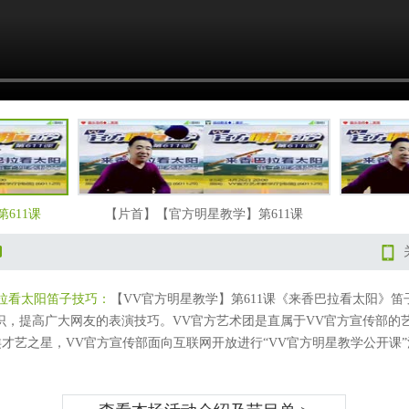
611课
【片首】【官方明星教学】第611课
巴拉看太阳笛子技巧：
【VV官方明星教学】第611课《来香巴拉看太阳》
识，提高广大网友的表演技巧。VV官方艺术团是直属于VV官方宣传部的艺
才艺之星，VV官方宣传部面向互联网开放进行“VV官方明星教学公开课”