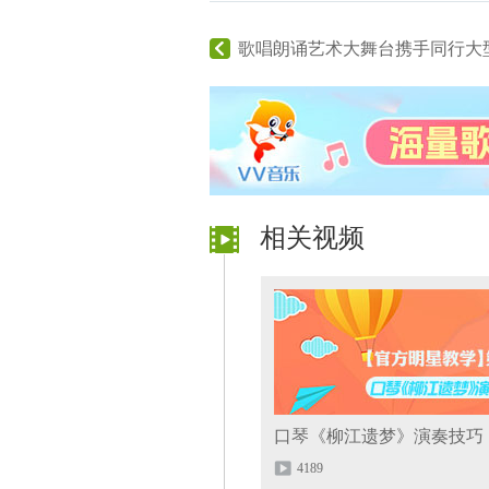
歌唱朗诵艺术大舞台携手同行大
相关视频
口琴《柳江遗梦》演奏技巧
4189