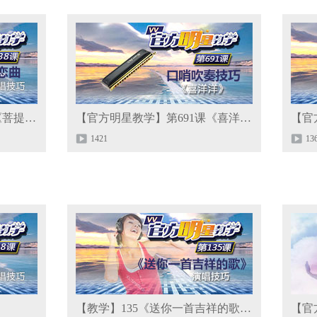
【官方明星教学】第538课《菩提下的恋曲》演唱技巧
【官方明星教学】第691课《喜洋洋》口哨吹奏技巧
1421
13
【教学】135《送你一首吉祥的歌》演唱技巧