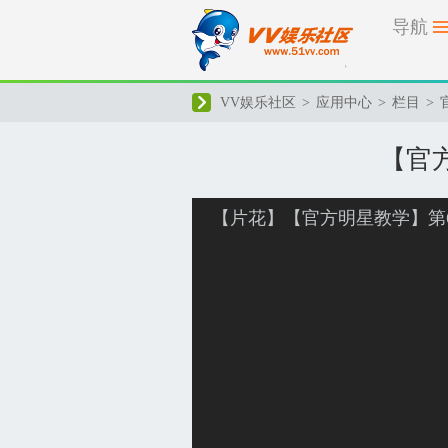
导航
VV娱乐社区
>
应用中心
>
栏目
>
【官
【片花】【官方明星教学】第6