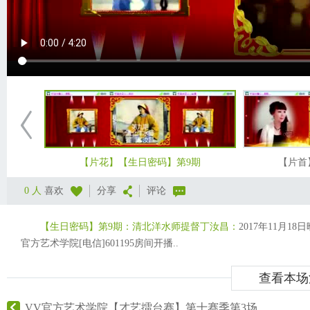
【片花】【生日密码】第9期
【片首
0 人
喜欢
分享
评论
【生日密码】第9期：清北洋水师提督丁汝昌：
2017年11月
官方艺术学院[电信]601195房间开播..
查看本场
VV官方艺术学院【才艺擂台赛】第十赛季第3场