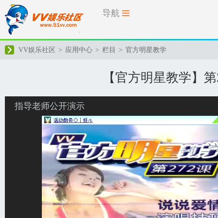
导航
VV娱乐社区
>
应用中心
>
栏目
>
官方明星教学
【官方明星教学】第
指导老师公开演示