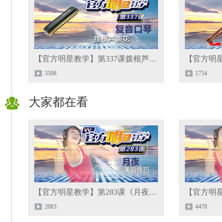
【官方明星教学】第337课拨根芦柴花口琴独奏技巧
3508
1754
大家都在看
【官方明星教学】第283课《月夜》演唱技巧
2083
4478