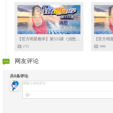
【官方明星教学】第533课《消愁》演唱技巧
2715
1906
网友评论
共
0
条评论