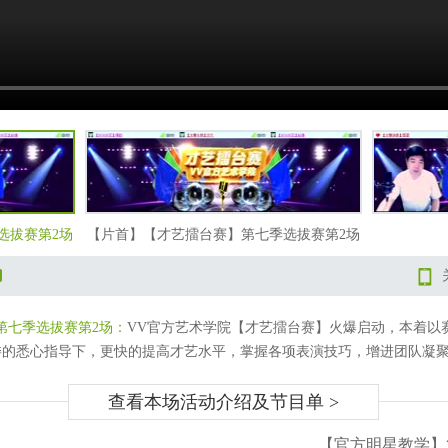
选拔赛第2场
【片首】【才艺擂台赛】第七季选拔赛第2场
第七季选拔赛第2场：
VV官方艺术学院【才艺擂台赛】火爆启动，本着以
委的悉心指导下，更快的提高才艺水平，掌握各项表演技巧，增进团队凝
查看本场活动介绍及节目单
>
【官方明星教学】