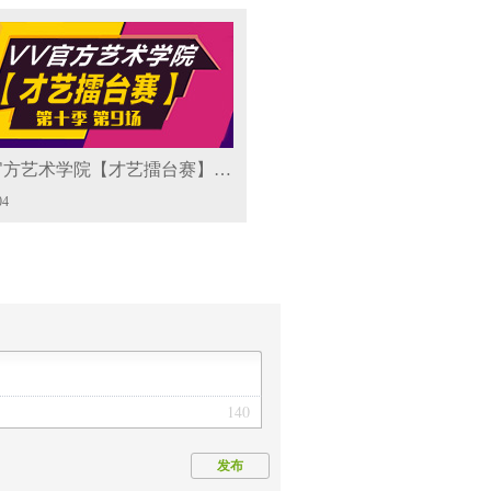
VV官方艺术学院【才艺擂台赛】第十赛季第9场
04
140
发布