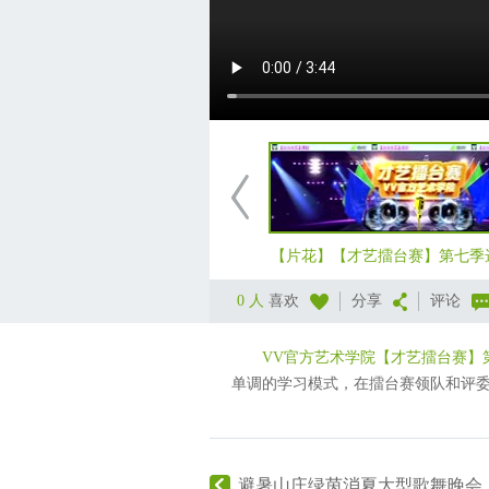
【片花】【才艺擂台赛】第七季
0 人
喜欢
分享
评论
VV官方艺术学院【才艺擂台赛】
单调的学习模式，在擂台赛领队和评
避暑山庄绿茵消夏大型歌舞晚会