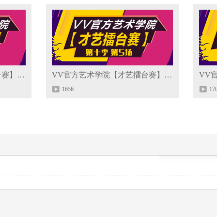
VV官方艺术学院【才艺擂台赛】第九赛季第3场
VV官方艺术学院【才艺擂台赛】第十赛季第5场
1656
17