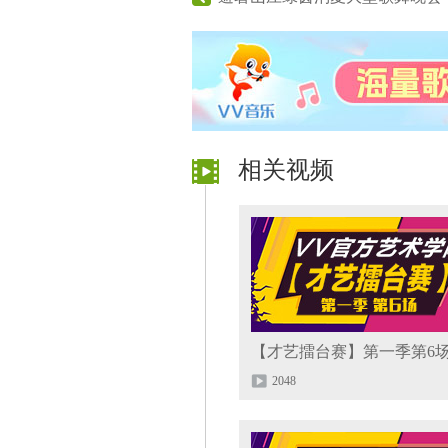
相关视频
【才艺擂台赛】第一季第6
2048