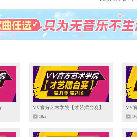
场
VV官方艺术学院【才艺擂台赛】第八赛季第2场
1828
16