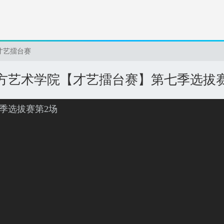
才艺擂台赛
官方艺术学院【才艺擂台赛】第七季选拔赛
季选拔赛第2场