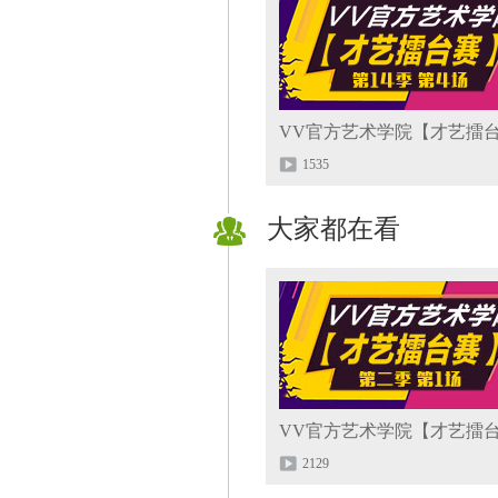
1535
大家都在看
2129