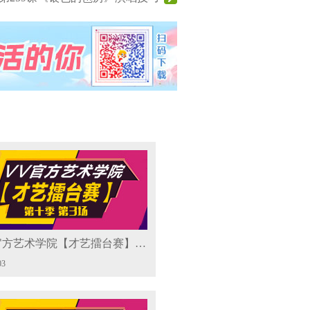
VV官方艺术学院【才艺擂台赛】第十赛季第3场
03